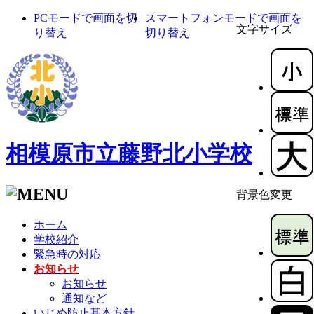
PCモードで画面を切
スマートフォンモードで画面を
文字サイズ
り替え
切り替え
相模原市立藤野北小学校
背景色変更
ホーム
学校紹介
緊急時の対応
お知らせ
お知らせ
通知など
いじめ防止基本方針