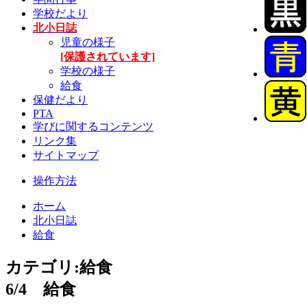
学校だより
北小日誌
児童の様子
[保護されています]
学校の様子
給食
保健だより
PTA
学びに関するコンテンツ
リンク集
サイトマップ
操作方法
ホーム
北小日誌
給食
カテゴリ:給食
6/4 給食