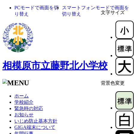
PCモードで画面を切
スマートフォンモードで画面を
文字サイズ
り替え
切り替え
相模原市立藤野北小学校
背景色変更
ホーム
学校紹介
緊急時の対応
お知らせ
いじめ防止基本方針
GIGA端末について
年間行事