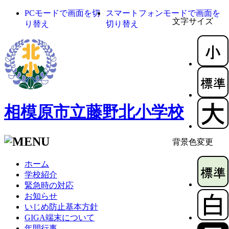
PCモードで画面を切
スマートフォンモードで画面を
文字サイズ
り替え
切り替え
相模原市立藤野北小学校
背景色変更
ホーム
学校紹介
緊急時の対応
お知らせ
いじめ防止基本方針
GIGA端末について
年間行事