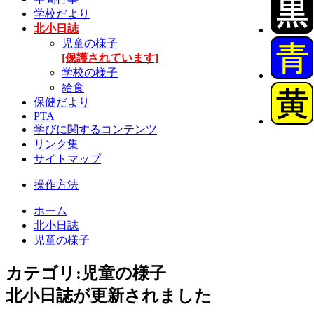
学校だより
北小日誌
児童の様子
[保護されています]
学校の様子
給食
保健だより
PTA
学びに関するコンテンツ
リンク集
サイトマップ
操作方法
ホーム
北小日誌
児童の様子
カテゴリ:児童の様子
北小日誌が更新されました