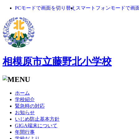
PCモードで画面を切り替え
スマートフォンモードで画
相模原市立藤野北小学校
ホーム
学校紹介
緊急時の対応
お知らせ
いじめ防止基本方針
GIGA端末について
年間行事
学校だより